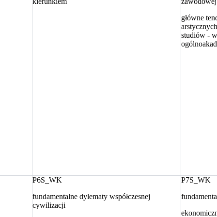
kierunkiem
zawodowej 
główne ten
arstycznych
studiów - w
ogólnoaka
P6S_WK
P7S_WK
fundamentalne dylematy współczesnej
fundamental
cywilizacji
ekonomiczn