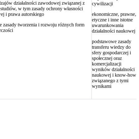
dzajów działalności zawodowej związanej z
cywilizacji
 studiów, w tym zasady ochrony własności
ej i prawa autorskiego
ekonomiczne, prawne,
etyczne i inne istotne
 zasady tworzenia i rozwoju różnych form
uwarunkowania
rczości
działalności naukowej
podstawowe zasady
transferu wiedzy do
sfery gospodarczej i
społecznej oraz
komercjalizacji
wyników działalności
naukowej i know-how
związanego z tymi
wynikami