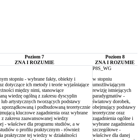
Poziom
7
Poziom
8
ZNA I ROZUMIE
ZNA I ROZUMIE
P8S_WG
ym stopniu - wybrane fakty, obiekty i
w stopniu
az dotyczące ich metody i teorie wyjaśniające
umożliwiającym
eżności między nimi, stanowiące
rewizję istniejących
ną wiedzę ogólną z zakresu dyscyplin
paradygmatów -
lub artystycznych tworzących podstawy
światowy dorobek,
e, uporządkowaną i podbudowaną teoretycznie
obejmujący podstawy
jmującą kluczowe zagadnienia oraz wybrane
teoretyczne oraz
a z zakresu zaawansowanej wiedzy
zagadnienia ogólne i
j - właściwe dla programu studiów, a w
wybrane zagadnienia
tudiów o profilu praktycznym - również
szczegółowe -
a praktyczne tej wiedzy w działalności
właściwe dla danej