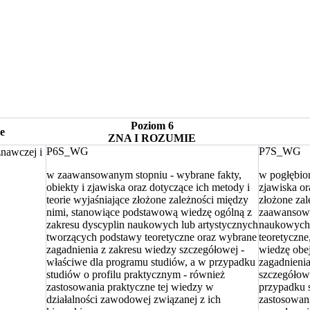
Poziom
6
e
ZNA I ROZUMIE
P6S_WG
P7S_WG
nawczej i
w zaawansowanym stopniu - wybrane fakty,
w pogłębion
obiekty i zjawiska oraz dotyczące ich metody i
zjawiska or
teorie wyjaśniające złożone zależności między
złożone zal
nimi, stanowiące podstawową wiedzę ogólną z
zaawansowa
zakresu dyscyplin naukowych lub artystycznych
naukowych 
tworzących podstawy teoretyczne oraz wybrane
teoretyczn
zagadnienia z zakresu wiedzy szczegółowej -
wiedzę obe
właściwe dla programu studiów, a w przypadku
zagadnieni
studiów o profilu praktycznym - również
szczegółowe
zastosowania praktyczne tej wiedzy w
przypadku s
działalności zawodowej związanej z ich
zastosowani