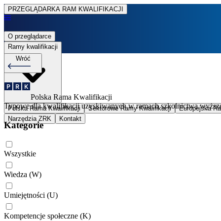
PRZEGLĄDARKA RAM KWALIFIKACJI
O przeglądarce
Ramy kwalifikacji
Wróć
Polska Rama Kwalifikacji
Typowe dla kwalifikacji uzyskiwanych w ramach szkolnictwa wyższ
Polska Rama Kwalifikacji
Sektorowe Ramy Kwalifikacji
Europejska Ra
Narzędzia ZRK
Kontakt
Kategorie
Wszystkie
Wiedza
(W)
Umiejętności
(U)
Kompetencje społeczne
(K)