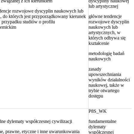
związanej z ich kierunkiem
dyscypliny naukowej
lub artystycznej
dencje rozwojowe dyscyplin naukowych lub
, do których jest przyporządkowany kierunek
główne tendencje
 przypadku studiów o profilu
rozwojowe dyscyplin
demickim
naukowych lub
artystycznych, w
których odbywa się
kształcenie
metodologię badań
naukowych
zasady
upowszechniania
wyników działalności
naukowej, także w
trybie otwartego
dostępu
P8S_WK
ne dylematy współczesnej cywilizacji
fundamentalne
dylematy
e, prawne, etyczne i inne uwarunkowania
współczesnej